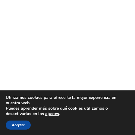
Utilizamos cookies para ofrecerte la mejor experiencia en
nuestra web.
Puedes aprender más sobre qué cookies utilizamos o
desactivarlas en los
ajustes
.
Aceptar
Todos los derechos reservados © 2026 - Bosch Car Service A.
Virués